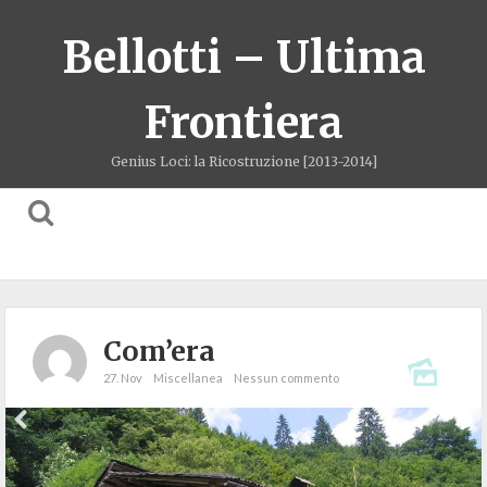
Bellotti – Ultima
Frontiera
Genius Loci: la Ricostruzione [2013-2014]
Com’era
27. Nov
Miscellanea
Nessun commento