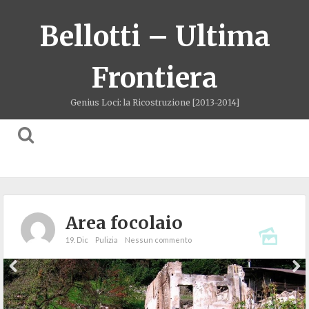
Bellotti – Ultima
Frontiera
Genius Loci: la Ricostruzione [2013-2014]
Area focolaio
19. Dic
Pulizia
Nessun commento