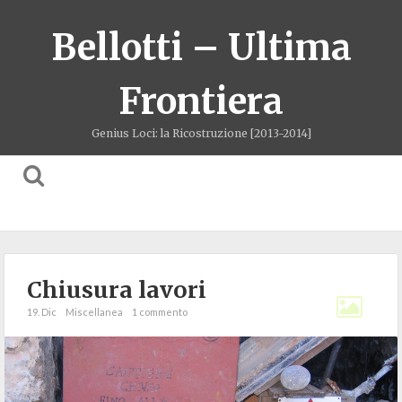
Bellotti – Ultima
Frontiera
Genius Loci: la Ricostruzione [2013-2014]
Chiusura lavori
19. Dic
Miscellanea
1 commento